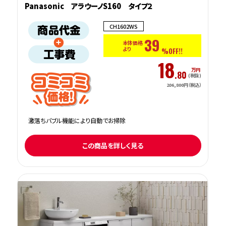
Panasonic アラウーノS160 タイプ２
CH1602WS
39
本体価格
より
%OFF!!
18
万円
.80
(税抜)
206,800円（税込）
激落ちバブル機能により自動でお掃除
この商品を詳しく見る