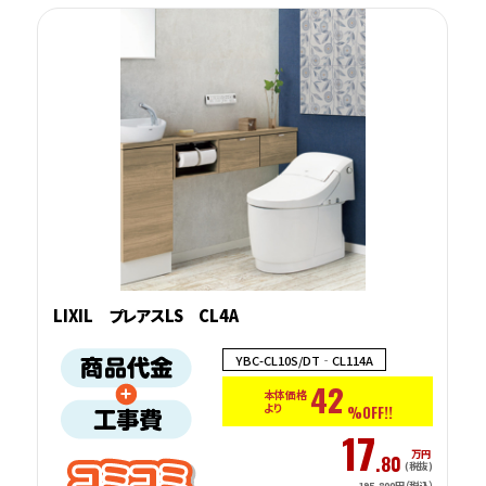
LIXIL プレアスLS CL4A
YBC-CL10S/DT‐CL114A
42
本体価格
より
%OFF!!
17
万円
.80
(税抜)
195,800円（税込）