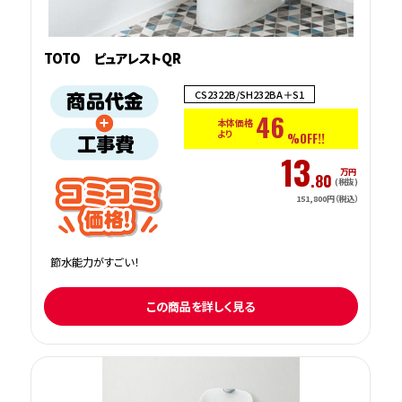
TOTO ピュアレストQR
CS2322B/SH232BA＋S1
46
本体価格
より
%OFF!!
13
万円
.80
(税抜)
151,800円（税込）
節水能力がすごい！
この商品を詳しく見る