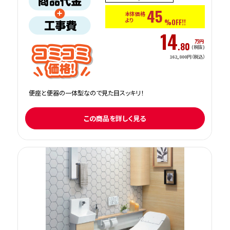
45
本体価格
より
%OFF!!
14
万円
.80
(税抜)
162,800円（税込）
便座と便器の一体型なので見た目スッキリ！
この商品を詳しく見る