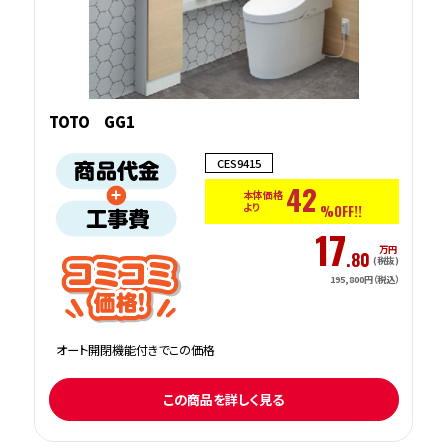
TOTO GG1
CES9415
42
本体価格
より
%OFF!!
17
万円
.80
(税抜)
195,800円（税込）
オート開閉機能付きでこの価格
この商品を詳しく見る