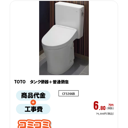
TOTO タンク便器＋普通便座
CFS366B
6
万円
.80
(税抜)
74,800円（税込）