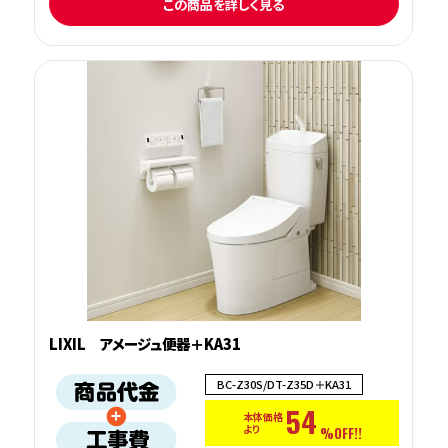
この商品を詳しく見る
LIXIL アメージュ便器＋KA31
BC-Z30S/DT-Z35D＋KA31
54
本体価格
より
%OFF!!