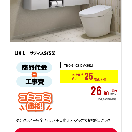
LIXIL サティスS（S6）
YBC-S40S/DV-S816
25
本体価格
より
%OFF!!
26
万円
.80
(税抜)
294,800円（税込）
タンクレス＋完全フチレス＋自動リフトアップでお掃除ラクラク